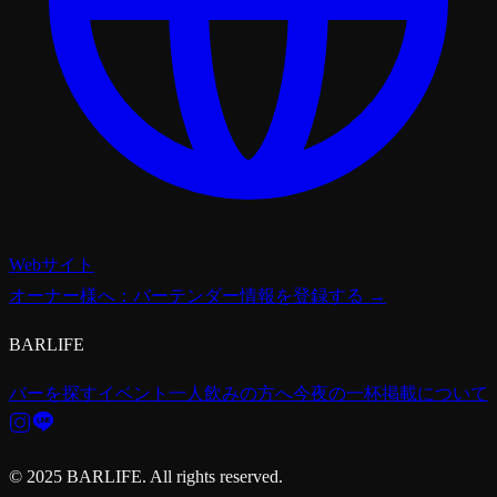
Webサイト
オーナー様へ：バーテンダー情報を登録する →
BARLIFE
バーを探す
イベント
一人飲みの方へ
今夜の一杯
掲載について
© 2025 BARLIFE. All rights reserved.