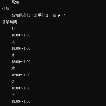
高知
住所
高知県高知市追手筋１丁目９−４
営業時間
月
18:00
〜
1:00
火
18:00
〜
1:00
水
18:00
〜
1:00
木
18:00
〜
1:00
金
18:00
〜
1:00
土
18:00
〜
1:00