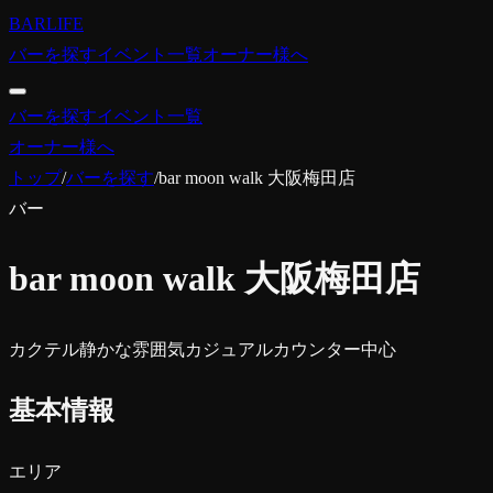
BARLIFE
バーを探す
イベント一覧
オーナー様へ
バーを探す
イベント一覧
オーナー様へ
トップ
/
バーを探す
/
bar moon walk 大阪梅田店
バー
bar moon walk 大阪梅田店
カクテル
静かな雰囲気
カジュアル
カウンター中心
基本情報
エリア