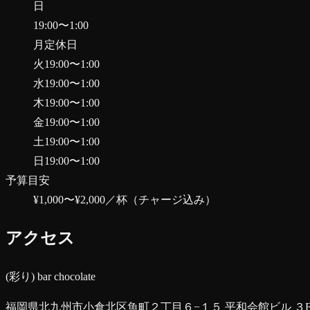
日
19:00
〜
1:00
月
定休日
火
19:00
〜
1:00
水
19:00
〜
1:00
木
19:00
〜
1:00
金
19:00
〜
1:00
土
19:00
〜
1:00
日
19:00
〜
1:00
予算目安
¥1,000〜¥2,000
／杯（チャージ込み）
アクセス
(彩り) bar chocolate
福岡県北九州市小倉北区魚町２丁目６−１５ 平和会館ビル ３