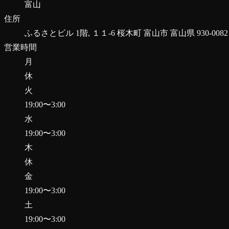
富山
住所
ふるさとビル 1階, １１-6 桜木町 富山市 富山県 930-008
営業時間
月
休
火
19:00
〜
3:00
水
19:00
〜
3:00
木
休
金
19:00
〜
3:00
土
19:00
〜
3:00