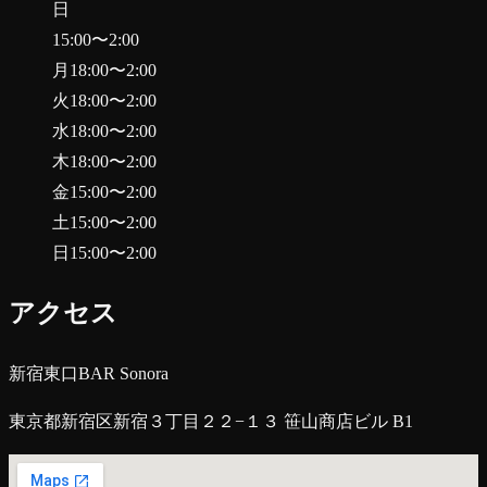
日
15:00
〜
2:00
月
18:00
〜
2:00
火
18:00
〜
2:00
水
18:00
〜
2:00
木
18:00
〜
2:00
金
15:00
〜
2:00
土
15:00
〜
2:00
日
15:00
〜
2:00
アクセス
新宿東口BAR Sonora
東京都新宿区新宿３丁目２２−１３ 笹山商店ビル B1