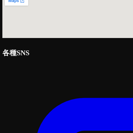
各種SNS