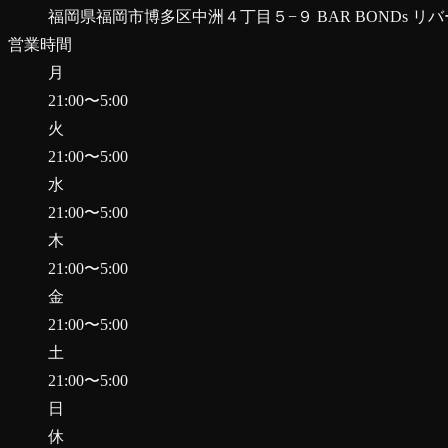
福岡県福岡市博多区中洲４丁目５−９ BAR BONDs リ
営業時間
月
21:00
〜
5:00
火
21:00
〜
5:00
水
21:00
〜
5:00
木
21:00
〜
5:00
金
21:00
〜
5:00
土
21:00
〜
5:00
日
休