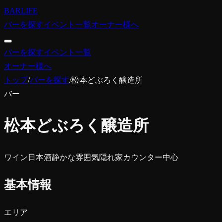
BARLIFE
バーを探す
イベント一覧
オーナー様へ
バーを探す
イベント一覧
オーナー様へ
トップ
/
バーを探す
/
松本どぶろく醸造所
バー
松本どぶろく醸造所
ワイン
日本酒
静かな雰囲気
隠れ家
カウンター中心
基本情報
エリア