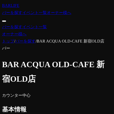
BARLIFE
バーを探す
イベント一覧
オーナー様へ
バーを探す
イベント一覧
オーナー様へ
トップ
/
バーを探す
/
BAR ACQUA OLD-CAFE 新宿OLD店
バー
BAR ACQUA OLD-CAFE 新
宿OLD店
カウンター中心
基本情報