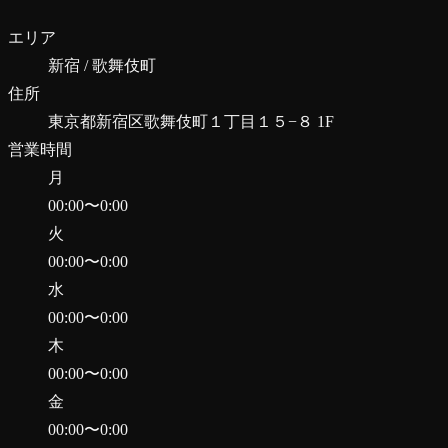
エリア
新宿 / 歌舞伎町
住所
東京都新宿区歌舞伎町１丁目１５−８ 1F
営業時間
月
00:00
〜
0:00
火
00:00
〜
0:00
水
00:00
〜
0:00
木
00:00
〜
0:00
金
00:00
〜
0:00