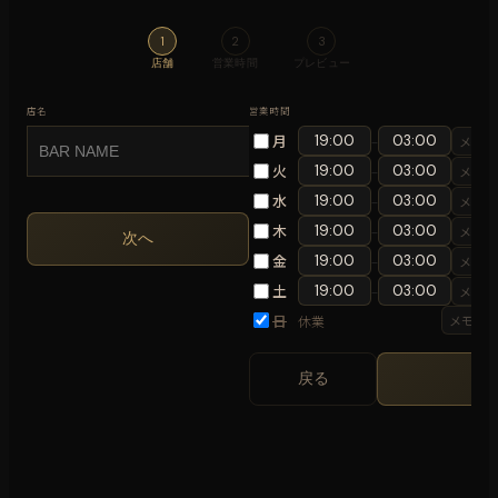
1
2
3
店舗
営業時間
プレビュー
店名
営業時間
月
–
火
–
水
–
木
–
次へ
金
–
土
–
日
休業
戻る
次